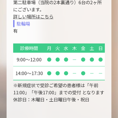
第二駐車場（当院の2本裏通り）6台の2ヶ所
にございます。
詳しい場所はこちら
駐輪場
有
診療時間
月
火
水
木
金
土
日
9:00～12:00
●
●
●
－
●
●
●
14:00～17:30
●
●
●
－
●
－
－
※新規症状で受診ご希望の患者様は「午前
11:00」「午後17:00」までの受付 となります
休診日：木曜日・土日曜日午後・祝日