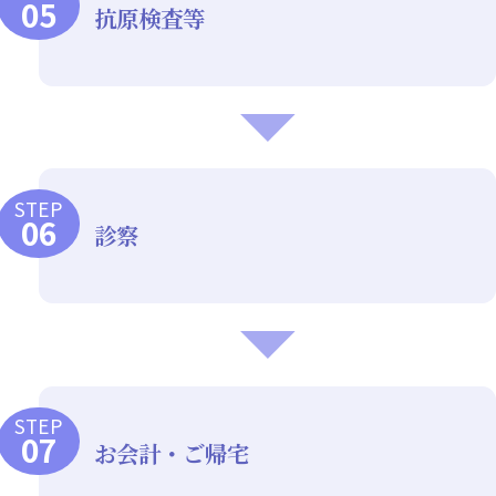
抗原検査等
STEP
診察
STEP
お会計・ご帰宅