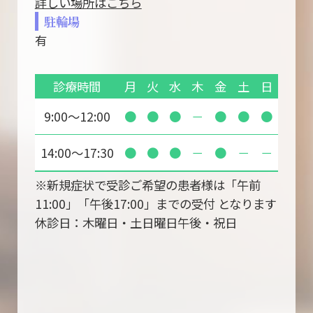
詳しい場所はこちら
駐輪場
有
診療時間
月
火
水
木
金
土
日
9:00～12:00
●
●
●
－
●
●
●
14:00～17:30
●
●
●
－
●
－
－
※新規症状で受診ご希望の患者様は「午前
11:00」「午後17:00」までの受付 となります
休診日：木曜日・土日曜日午後・祝日