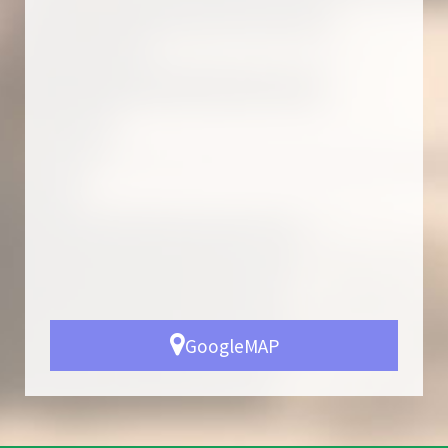
GoogleMAP